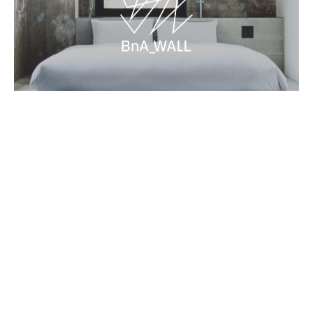
Name
Mural 019 - The World
Artist
小田佑二 / Yuji Oda
Completed
2024. 8/6 完成
Mural Artist 小田佑二 / Yuji Oda
About “The World”
本作品では日常で見た風景や物から着想して直線や曲
Contact
Terms and Conditions
BnA Group
Book Now
線、人工物や自然物に見えたりするオブジェクトを駆使
Newsletter
→
→
→
して絵を描く。
©BnA_WALL All Rights Reserved.
なるべく秩序と調和が取れるように思わぬ関係性が生ま