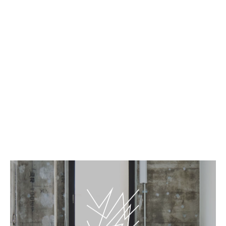
EN
JP
Mural 019 – Yuji Oda
BnA_WALL